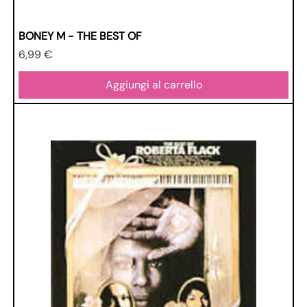
BONEY M - THE BEST OF
Prezzo
6,99 €
Aggiungi al carrello