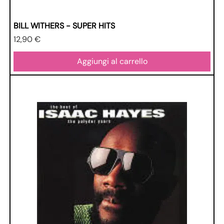
BILL WITHERS - SUPER HITS
Prezzo
12,90 €
Aggiungi al carrello