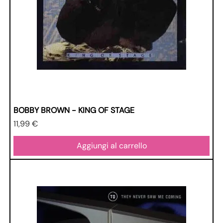
BOBBY BROWN - KING OF STAGE
Prezzo
11,99 €
Aggiungi al carrello