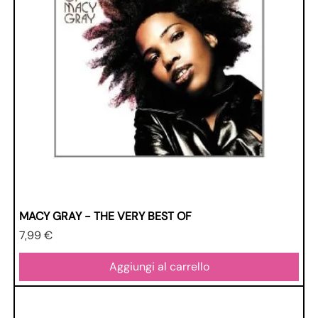
MACY GRAY - THE VERY BEST OF
Prezzo
7,99 €
Aggiungi al carrello