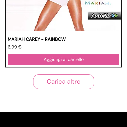
MARIAH CAREY - RAINBOW
Prezzo
6,99 €
Aggiungi al carrello
Carica altro
Shop