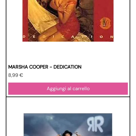
MARSHA COOPER - DEDICATION
Prezzo
8,99 €
Aggiungi al carrello