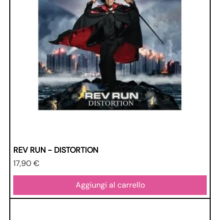
REV RUN - DISTORTION
Prezzo
17,90 €
Aggiungi al carrello