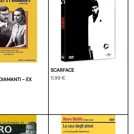
SCARFACE
Prezzo
11,99 €
 DIAMANTI - EX