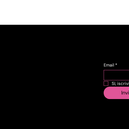
Contat
Iscri
ti
Email
*
Corso Lombardia,
Sì, iscri
135
Inv
10151 Torino TO
info@vecosell.it
+39 011 739 6675