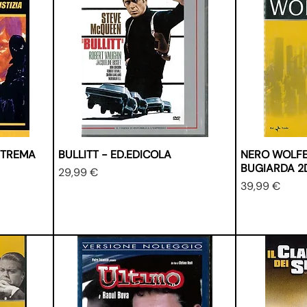
 TREMA
BULLITT - ED.EDICOLA
NERO WOLFE
BUGIARDA 2
Prezzo
29,99 €
Prezzo
39,99 €