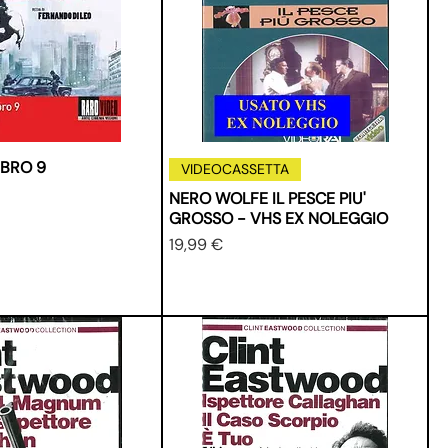
IBRO 9
VIDEOCASSETTA
NERO WOLFE IL PESCE PIU'
GROSSO - VHS EX NOLEGGIO
Prezzo
19,99 €