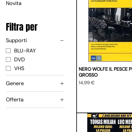
Novita
Filtra per
Supporti
BLU-RAY
DVD
VHS
NERO WOLFE IL PESCE PI
GROSSO
Prezzo
14,99 €
Genere
Poliziesco
Offerta
3 x 2