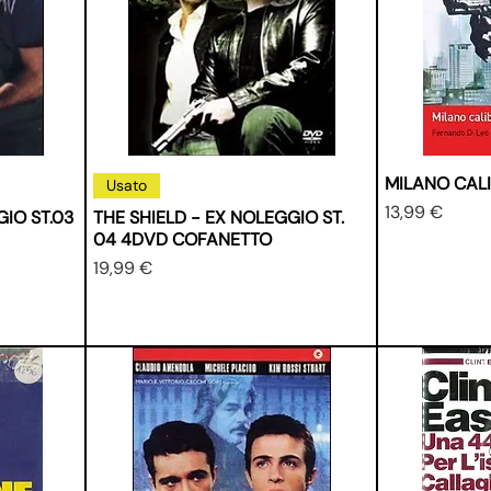
MILANO CAL
Usato
Prezzo
13,99 €
GIO ST.03
THE SHIELD - EX NOLEGGIO ST.
04 4DVD COFANETTO
Prezzo
19,99 €