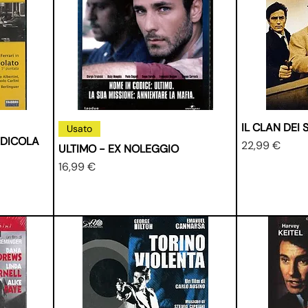
IL CLAN DEI S
Usato
EDICOLA
Prezzo
22,99 €
ULTIMO - EX NOLEGGIO
Prezzo
16,99 €