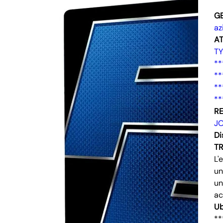
G
az
AT
T
**
**
**
**
RE
J
Di
T
L'
un
un
ac
Ub
**