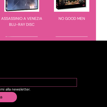
ASSASSINIO A VENEZIA
NO GOOD MEN
BLU-RAY DISC
novità in arrivo
novità in arrivo
viti alla Newsletter
vimi alla newsletter.
IL CASO 137
BARBARIAN 4K ULTRA
ia
HD + BLU-RAY DISC -
STEELBOOK