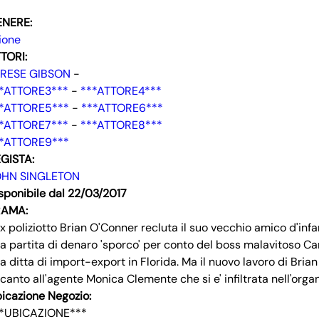
ENERE:
ione
TORI:
YRESE GIBSON
-
*ATTORE3***
-
***ATTORE4***
*ATTORE5***
-
***ATTORE6***
*ATTORE7***
-
***ATTORE8***
*ATTORE9***
GISTA:
OHN SINGLETON
sponibile dal 22/03/2017
RAMA:
ex poliziotto Brian O'Conner recluta il suo vecchio amico d'inf
a partita di denaro 'sporco' per conto del boss malavitoso Ca
a ditta di import-export in Florida. Ma il nuovo lavoro di Brian 
canto all'agente Monica Clemente che si e' infiltrata nell'orga
icazione Negozio:
*UBICAZIONE***