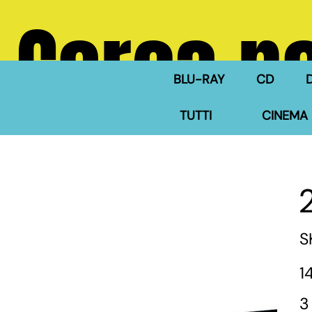
Cerca ne
BLU-RAY
CD
TUTTI
CINEMA 
S
Pre
1
3