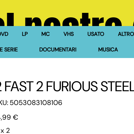
l nostro
DVD
LP
MC
VHS
USATO
ALTRO
E SERIE
DOCUMENTARI
MUSICA
2 FAST 2 FURIOUS STE
SKU
KU:
5053083108106
5053083108106
zzo
4,99 €
 x 2