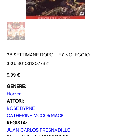
28 SETTIMANE DOPO - EX NOLEGGIO
SKU
SKU:
8010312077821
8010312077821
Prezzo
9,99 €
GENERE:
Horror
ATTORI:
ROSE BYRNE
CATHERINE MCCORMACK
REGISTA:
JUAN CARLOS FRESNADILLO