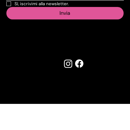
Sì, iscrivimi alla newsletter.
Invia
Seguici su:
Made by Creostudios
Hai suggerimenti? Scrivi a
info@vecosell.it