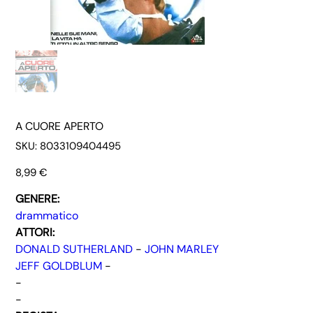
A CUORE APERTO
SKU
SKU:
8033109404495
8033109404495
Prezzo
8,99 €
GENERE:
drammatico
ATTORI:
DONALD SUTHERLAND
-
JOHN MARLEY
JEFF GOLDBLUM
-
-
-