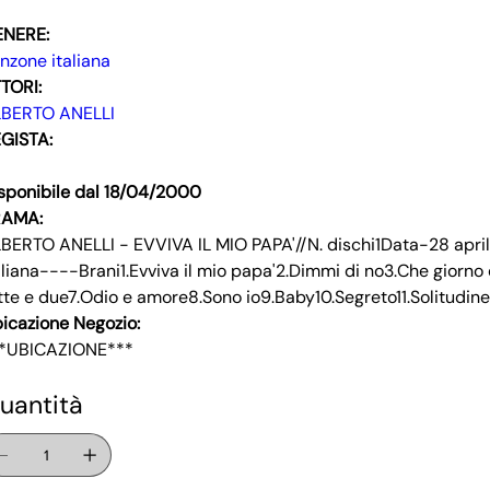
ENERE:
nzone italiana
TORI:
BERTO ANELLI
GISTA:
sponibile dal 18/04/2000
RAMA:
BERTO ANELLI - EVVIVA IL MIO PAPA'//N. dischi1Data-28 a
aliana----Brani1.Evviva il mio papa'2.Dimmi di no3.Che giorno 
tte e due7.Odio e amore8.Sono io9.Baby10.Segreto11.Solitudine1
icazione Negozio:
*UBICAZIONE***
uantità