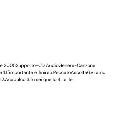
prile 2005Supporto-CD AudioGenere-Canzone
e'4.L'importante e' finire5.PeccatoAscolta6.Vi amo
2.Acapulco13.Tu sei quello14.Lei lei