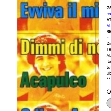
G
ca
AT
AL
RE
-
Di
T
AL
it
tu
Ub
**
Q