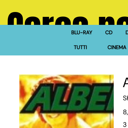
Cerca ne
BLU-RAY
CD
TUTTI
CINEMA 
S
Pre
8
3