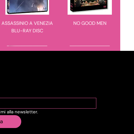
ASSASSINIO A VENEZIA
NO GOOD MEN
BLU-RAY DISC
novità in arrivo
novità in arrivo
viti alla Newsletter
vimi alla newsletter.
IL CASO 137
BARBARIAN 4K ULTRA
ia
HD + BLU-RAY DISC -
STEELBOOK