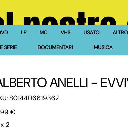
l nostro
DVD
LP
MC
VHS
USATO
ALTRO
E SERIE
DOCUMENTARI
MUSICA
ALBERTO ANELLI - EVVIV
SKU
KU:
8014406619362
8014406619362
zzo
,99 €
 x 2