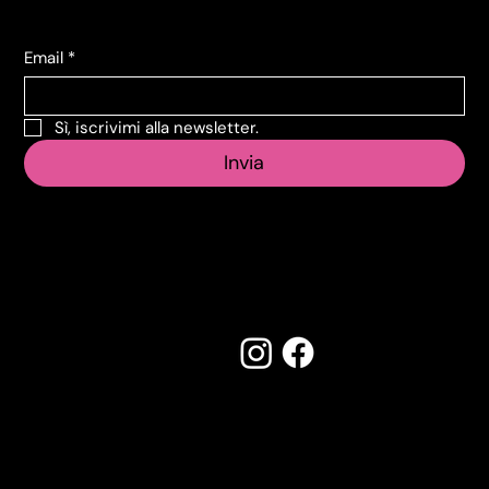
Email
*
Sì, iscrivimi alla newsletter.
Invia
Seguici su:
Made by Creostudios
Hai suggerimenti? Scrivi a
info@vecosell.it