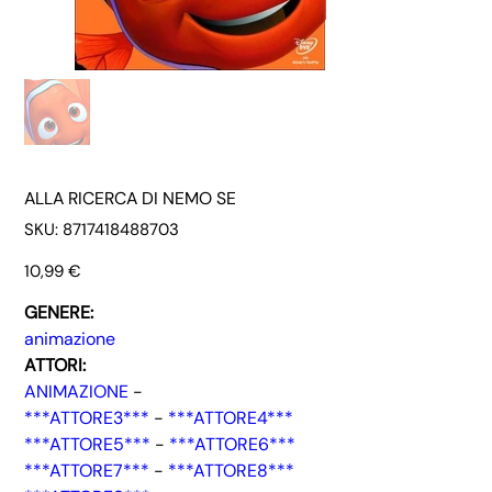
ALLA RICERCA DI NEMO SE
SKU
SKU:
8717418488703
8717418488703
Prezzo
10,99 €
GENERE:
animazione
ATTORI:
ANIMAZIONE
-
***ATTORE3***
-
***ATTORE4***
***ATTORE5***
-
***ATTORE6***
***ATTORE7***
-
***ATTORE8***