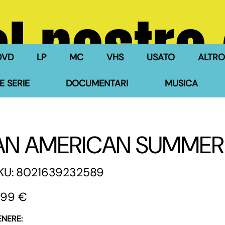
l nostro
DVD
LP
MC
VHS
USATO
ALTRO
E SERIE
DOCUMENTARI
MUSICA
AN AMERICAN SUMMER
SKU
KU:
8021639232589
8021639232589
zzo
,99 €
ENERE: