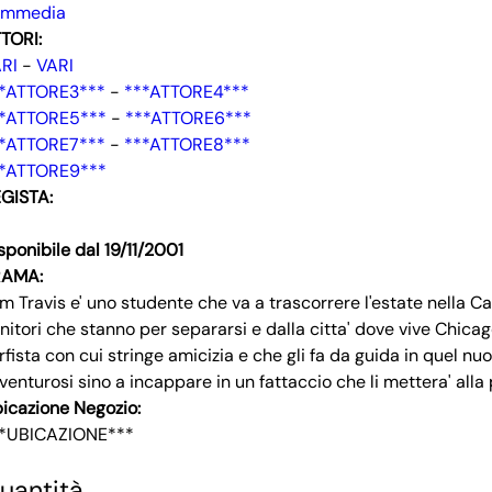
ommedia
TORI:
RI
-
VARI
*ATTORE3***
-
***ATTORE4***
*ATTORE5***
-
***ATTORE6***
*ATTORE7***
-
***ATTORE8***
*ATTORE9***
GISTA:
sponibile dal 19/11/2001
RAMA:
m Travis e' uno studente che va a trascorrere l'estate nella Ca
nitori che stanno per separarsi e dalla citta' dove vive Chic
rfista con cui stringe amicizia e che gli fa da guida in quel 
venturosi sino a incappare in un fattaccio che li mettera' alla 
icazione Negozio:
*UBICAZIONE***
uantità