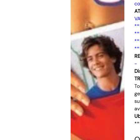
c
AT
VA
**
**
**
**
RE
-
Di
T
To
ge
su
av
Ub
**
Q