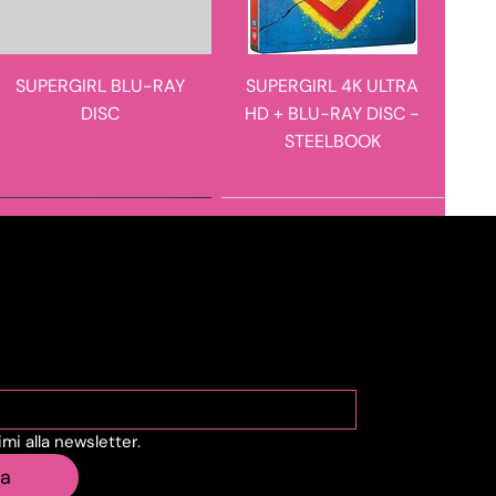
SUPERGIRL BLU-RAY
SUPERGIRL 4K ULTRA
DISC
HD + BLU-RAY DISC -
STEELBOOK
novità in arrivo
novità in arrivo
viti alla Newsletter
vimi alla newsletter.
STEVE HACKETT - THE
E I FIGLI DOPO DI LORO
ia
ROARING WAVES