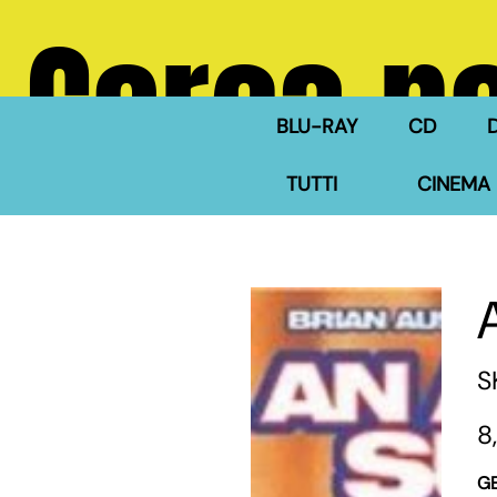
Cerca ne
BLU-RAY
CD
TUTTI
CINEMA 
S
Pre
8
G