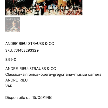
ANDRE' RIEU: STRAUSS & CO
SKU
SKU:
731452293329
731452293329
Prezzo
8,99 €
ANDRE' RIEU: STRAUSS & CO
Classica-sinfonica-opera-gregoriana-musica camera
ANDRE' RIEU
VARI
-
Disponibile dal 15/05/1995