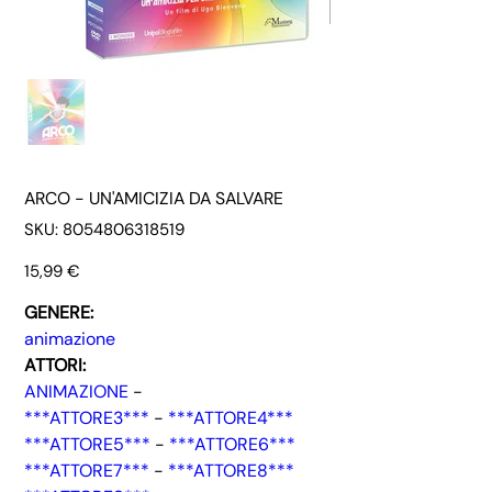
ARCO - UN'AMICIZIA DA SALVARE
SKU
SKU:
8054806318519
8054806318519
Prezzo
15,99 €
GENERE:
animazione
ATTORI:
ANIMAZIONE
-
***ATTORE3***
-
***ATTORE4***
***ATTORE5***
-
***ATTORE6***
***ATTORE7***
-
***ATTORE8***