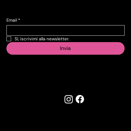
Iscriviti alla Newsletter
Email
*
Sì, iscrivimi alla newsletter.
Invia
Seguici su:
Made by Creostudios
Hai suggerimenti? Scrivi a
info@vecosell.it