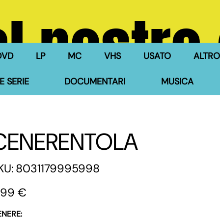
l nostro
DVD
LP
MC
VHS
USATO
ALTRO
E SERIE
DOCUMENTARI
MUSICA
CENERENTOLA
SKU
KU:
8031179995998
8031179995998
zzo
1,99 €
ENERE: