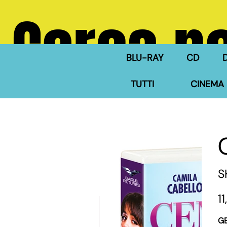
Cerca ne
BLU-RAY
CD
TUTTI
CINEMA 
S
Pre
1
G