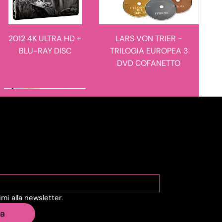
2012 4K ULTRA HD +
LARS VON TRIER -
BLU-RAY DISC
TRILOGIA EUROPEA 3
DVD COFANETTO
novità in arrivo
novità in arrivo
viti alla Newsletter
vimi alla newsletter.
MANIE-MANIE - I
L'ULULATO - LIMITED
ia
RACCONTI DEL
EDITION 4K ULTRA HD +