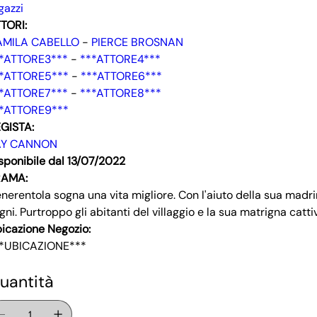
gazzi
TORI:
AMILA CABELLO
-
PIERCE BROSNAN
*ATTORE3***
-
***ATTORE4***
*ATTORE5***
-
***ATTORE6***
*ATTORE7***
-
***ATTORE8***
*ATTORE9***
GISTA:
AY CANNON
sponibile dal 13/07/2022
RAMA:
nerentola sogna una vita migliore. Con l'aiuto della sua madrin
gni. Purtroppo gli abitanti del villaggio e la sua matrigna cattiv
icazione Negozio:
*UBICAZIONE***
uantità