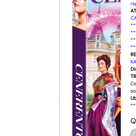
ra
AT
C
**
**
**
**
RE
K
Di
T
Ce
so
Ub
**
Q