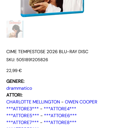
CIME TEMPESTOSE 2026 BLU-RAY DISC
SKU
SKU:
5051891205826
5051891205826
Prezzo
22,99 €
GENERE:
drammatico
ATTORI:
CHARLOTTE MELLINGTON
-
OWEN COOPER
***ATTORE3***
-
***ATTORE4***
***ATTORE5***
-
***ATTORE6***
***ATTORE7***
-
***ATTORE8***