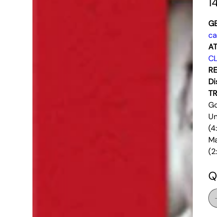
1
G
ca
AT
CL
RE
Di
T
Go
Un
(4
Ma
(2
Q