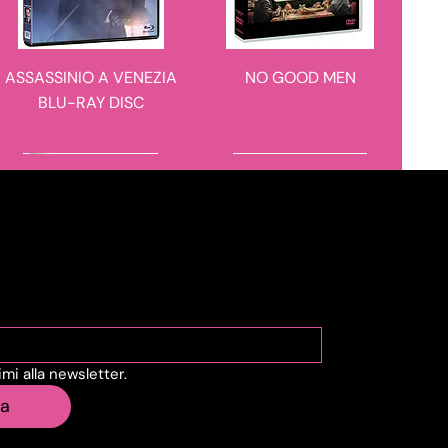
ASSASSINIO A VENEZIA
NO GOOD MEN
BLU-RAY DISC
novità in arrivo
novità in arrivo
viti alla Newsletter
vimi alla newsletter.
IL CASO 137
BARBARIAN 4K ULTRA
ia
HD + BLU-RAY DISC -
STEELBOOK