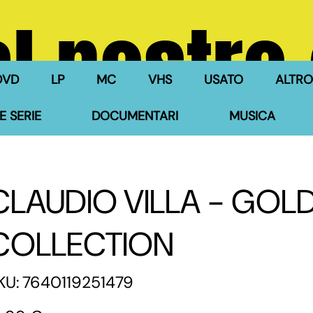
l nostro
DVD
LP
MC
VHS
USATO
ALTRO
E SERIE
DOCUMENTARI
MUSICA
CLAUDIO VILLA - GOLD 
COLLECTION
SKU
KU:
7640119251479
7640119251479
zzo