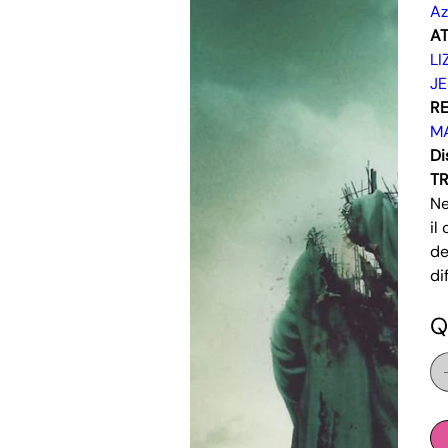
Az
AT
LI
JE
RE
M
Di
T
Ne
il
de
di
Q