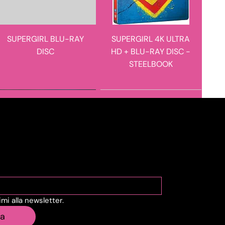
SUPERGIRL BLU-RAY
SUPERGIRL 4K ULTRA
DISC
HD + BLU-RAY DISC -
STEELBOOK
novità in arrivo
novità in arrivo
viti alla Newsletter
vimi alla newsletter.
STEVE HACKETT - THE
E I FIGLI DOPO DI LORO
ia
ROARING WAVES