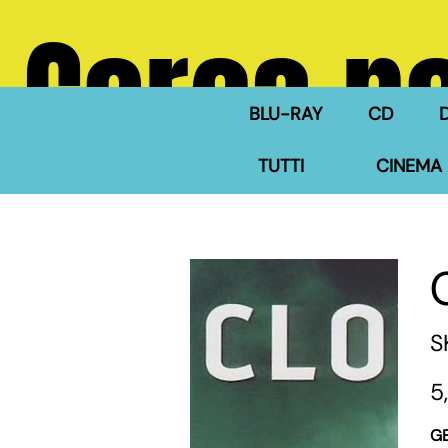
Cerca ne
BLU-RAY
CD
TUTTI
CINEMA 
S
Pre
5
G