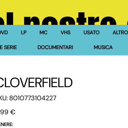
l nostro
DVD
LP
MC
VHS
USATO
ALTRO
E SERIE
DOCUMENTARI
MUSICA
CLOVERFIELD
SKU
KU:
8010773104227
8010773104227
zzo
,99 €
ENERE: