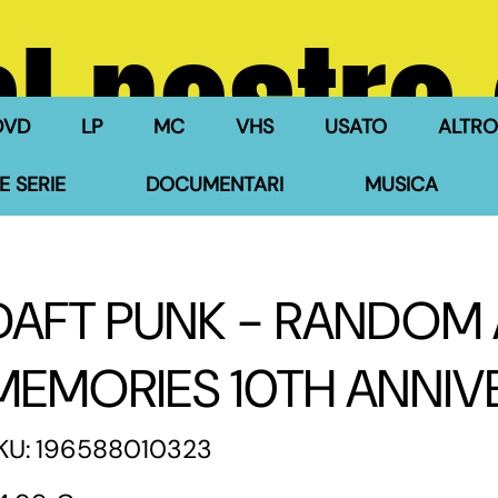
l nostro
DVD
LP
MC
VHS
USATO
ALTRO
E SERIE
DOCUMENTARI
MUSICA
DAFT PUNK - RANDOM
MEMORIES 10TH ANNIV
SKU
KU:
196588010323
196588010323
zzo