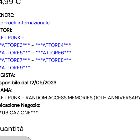
4,99 €
ENERE:
p-rock internazionale
TORI:
AFT PUNK
-
*ATTORE3***
-
***ATTORE4***
*ATTORE5***
-
***ATTORE6***
*ATTORE7***
-
***ATTORE8***
*ATTORE9***
GISTA:
sponibile dal 12/05/2023
RAMA:
FT PUNK - RANDOM ACCESS MEMORIES (10TH ANNIVERSARY)
icazione Negozio:
*UBICAZIONE***
uantità