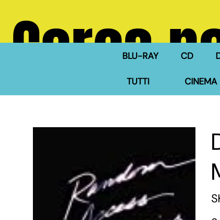
Cerca ne
BLU-RAY
CD
TUTTI
CINEMA 
S
Pre