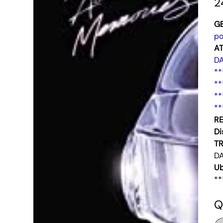
2
G
po
AT
D
**
**
**
**
RE
Di
T
DA
Ub
**
Q