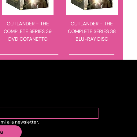
OUTLANDER - THE
OUTLANDER - THE
COMPLETE SERIES 39
COMPLETE SERIES 38
DVD COFANETTO
BLU-RAY DISC
novità in arrivo
novità in arrivo
viti alla Newsletter
vimi alla newsletter.
LARS VON TRIER -
CENA DI CLASSE
ia
TRILOGIA EUROPEA 3