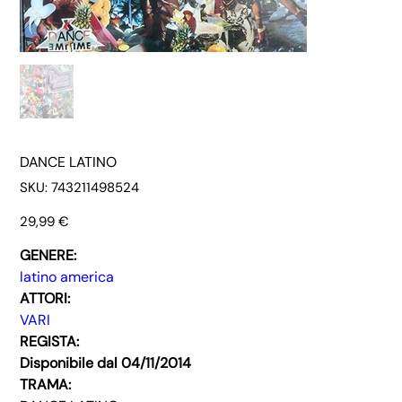
DANCE LATINO
SKU
SKU:
743211498524
743211498524
Prezzo
29,99 €
GENERE:
latino america
ATTORI:
VARI
REGISTA:
Disponibile dal 04/11/2014
TRAMA: