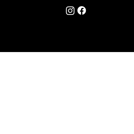
Seguici su:
Made by Creostudios
Hai suggerimenti? Scrivi a
info@vecosell.it