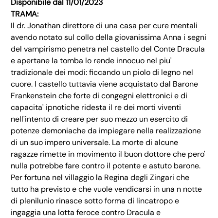
Disponibile dal 11/01/2023
TRAMA:
Il dr. Jonathan direttore di una casa per cure mentali
avendo notato sul collo della giovanissima Anna i segni
del vampirismo penetra nel castello del Conte Dracula
e apertane la tomba lo rende innocuo nel piu'
tradizionale dei modi: ficcando un piolo di legno nel
cuore. I castello tuttavia viene acquistato dal Barone
Frankenstein che forte di congegni elettronici e di
capacita' ipnotiche ridesta il re dei morti viventi
nell'intento di creare per suo mezzo un esercito di
potenze demoniache da impiegare nella realizzazione
di un suo impero universale. La morte di alcune
ragazze rimette in movimento il buon dottore che pero'
nulla potrebbe fare contro il potente e astuto barone.
Per fortuna nel villaggio la Regina degli Zingari che
tutto ha previsto e che vuole vendicarsi in una n notte
di plenilunio rinasce sotto forma di lincatropo e
ingaggia una lotta feroce contro Dracula e