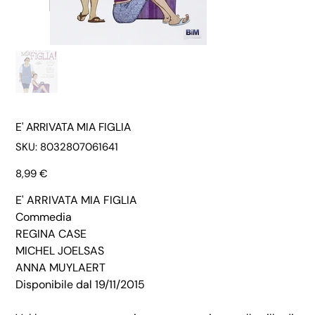
E' ARRIVATA MIA FIGLIA
SKU
SKU:
8032807061641
8032807061641
Prezzo
8,99 €
E' ARRIVATA MIA FIGLIA
Commedia
REGINA CASE
MICHEL JOELSAS
ANNA MUYLAERT
Disponibile dal 19/11/2015