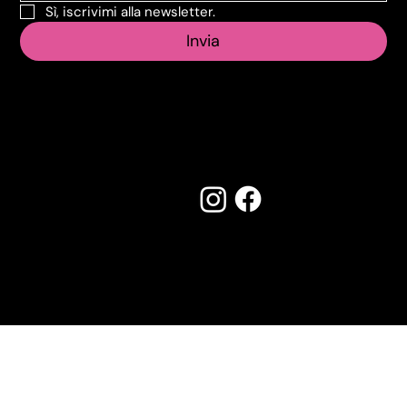
Sì, iscrivimi alla newsletter.
Invia
Seguici su:
Made by Creostudios
Hai suggerimenti? Scrivi a
info@vecosell.it