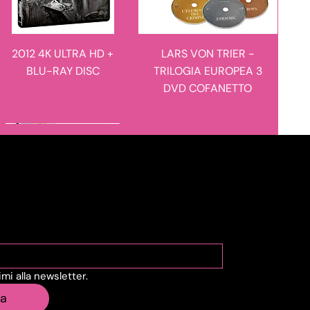
2012 4K ULTRA HD +
LARS VON TRIER -
BLU-RAY DISC
TRILOGIA EUROPEA 3
DVD COFANETTO
novità in arrivo
novità in arrivo
viti alla Newsletter
vimi alla newsletter.
MANIE-MANIE - I
L'ULULATO - LIMITED
ia
RACCONTI DEL
EDITION 4K ULTRA HD +