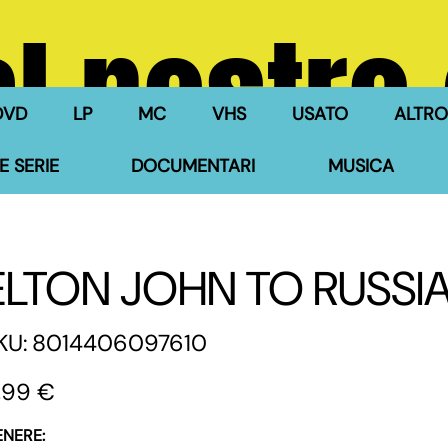
l nostro
DVD
LP
MC
VHS
USATO
ALTRO
E SERIE
DOCUMENTARI
MUSICA
ELTON JOHN TO RUSSI
SKU
KU:
8014406097610
8014406097610
zzo
,99 €
ENERE: