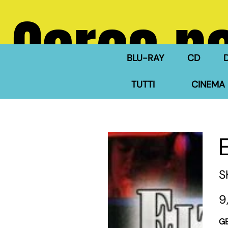
Cerca ne
BLU-RAY
CD
TUTTI
CINEMA 
S
Pre
9
G