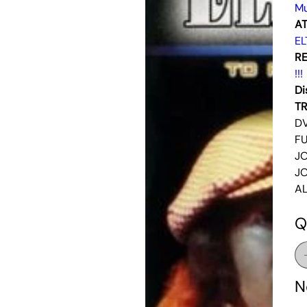
Mu
AT
E
RE
!!!
Di
T
DV
FU
JO
JO
AL
Q
N