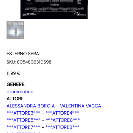
ESTERNO SERA
SKU
SKU:
8054806310698
8054806310698
Prezzo
11,99 €
GENERE:
drammatico
ATTORI:
ALESSANDRA BORGIA
-
VALENTINA VACCA
***ATTORE3***
-
***ATTORE4***
***ATTORE5***
-
***ATTORE6***
***ATTORE7***
-
***ATTORE8***