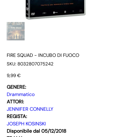
FIRE SQUAD - INCUBO DI FUOCO
SKU
SKU:
8032807075242
8032807075242
Prezzo
9,99 €
GENERE:
Drammatico
ATTORI:
JENNIFER CONNELLY
REGISTA:
JOSEPH KOSINSKI
Disponibile dal 05/12/2018