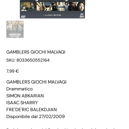
GAMBLERS GIOCHI MALVAGI
SKU
SKU:
8033650552164
8033650552164
Prezzo
7,99 €
GAMBLERS GIOCHI MALVAGI
Drammatico
SIMON ABKARIAN
ISAAC SHARRY
FRE'DE'RIC BALEKDJIAN
Disponibile dal 27/02/2009