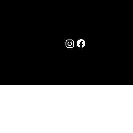
Seguici su:
Made by Creostudios
Hai suggerimenti? Scrivi a
info@vecosell.it