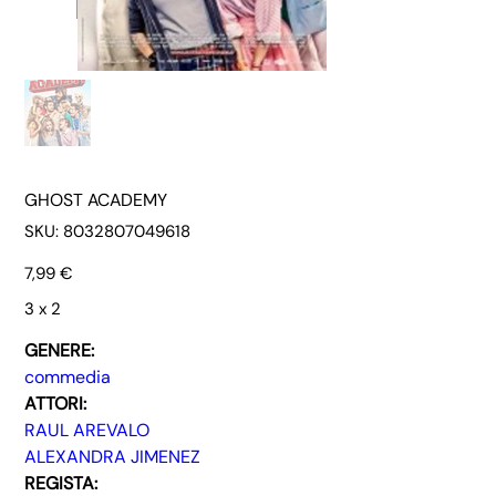
GHOST ACADEMY
SKU
SKU:
8032807049618
8032807049618
Prezzo
7,99 €
3 x 2
GENERE:
commedia
ATTORI:
RAUL AREVALO
ALEXANDRA JIMENEZ
REGISTA: