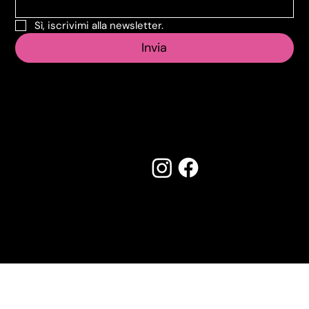
Sì, iscrivimi alla newsletter.
Invia
Seguici su:
Made by Creostudios
Hai suggerimenti? Scrivi a
info@vecosell.it