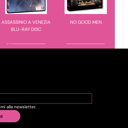
ASSASSINIO A VENEZIA
NO GOOD MEN
BLU-RAY DISC
novità in arrivo
novità in arrivo
viti alla Newsletter
vimi alla newsletter.
IL CASO 137
BARBARIAN 4K ULTRA
ia
HD + BLU-RAY DISC -
STEELBOOK