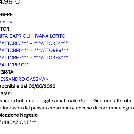
4,99 €
ENERE:
rie-tv
TORI:
ITA CAPRIOLI
-
IVANA LOTITO
*ATTORE3***
-
***ATTORE4***
*ATTORE5***
-
***ATTORE6***
*ATTORE7***
-
***ATTORE8***
*ATTORE9***
GISTA:
LESSANDRO GASSMAN
sponibile dal 03/06/2026
RAMA:
vocato brillante e pugile amatoriale Guido Guerrieri affronta 
a fantasmi del passato sparizioni e accuse di corruzione ogni
icazione Negozio:
*UBICAZIONE***