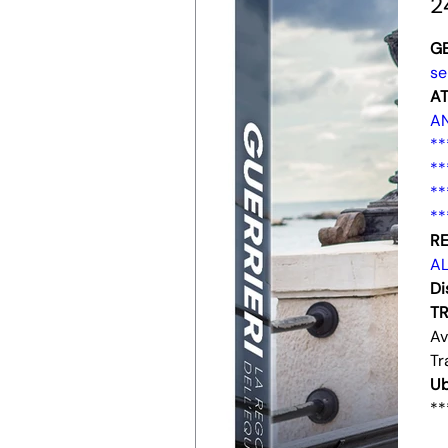
2
G
se
AT
AN
**
**
**
**
RE
A
Di
T
Av
Tr
Ub
**