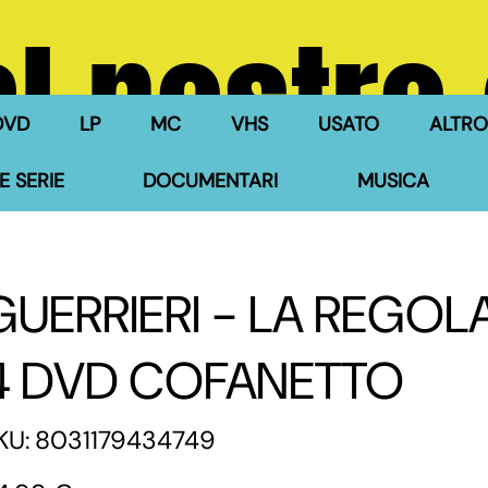
l nostro
DVD
LP
MC
VHS
USATO
ALTRO
E SERIE
DOCUMENTARI
MUSICA
GUERRIERI - LA REGOLA
4 DVD COFANETTO
SKU
KU:
8031179434749
8031179434749
zzo