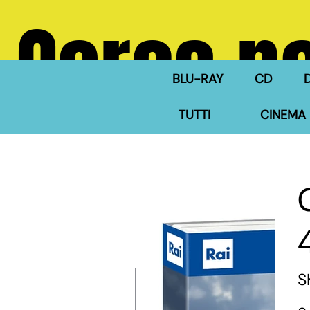
Cerca ne
BLU-RAY
CD
TUTTI
CINEMA 
S
Pre