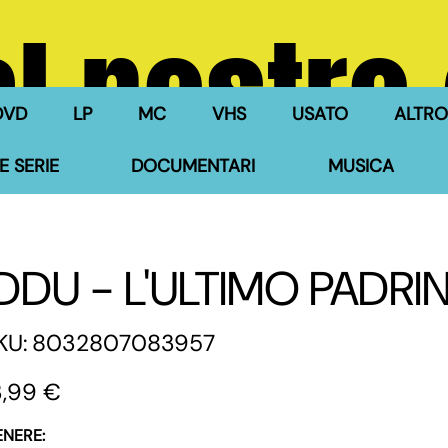
l nostro
DVD
LP
MC
VHS
USATO
ALTRO
E SERIE
DOCUMENTARI
MUSICA
IDDU - L'ULTIMO PADRI
SKU
KU:
8032807083957
8032807083957
zzo
3,99 €
ENERE: