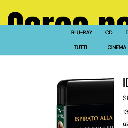
Cerca ne
BLU-RAY
CD
TUTTI
CINEMA 
S
Pre
1
G