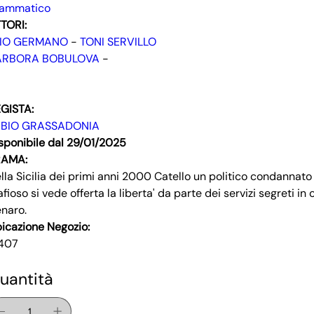
rammatico
TORI:
LIO GERMANO
-
TONI SERVILLO
ARBORA BOBULOVA
-
GISTA:
ABIO GRASSADONIA
sponibile dal 29/01/2025
RAMA:
lla Sicilia dei primi anni 2000 Catello un politico condannato
fioso si vede offerta la liberta' da parte dei servizi segreti 
naro.
icazione Negozio:
407
uantità