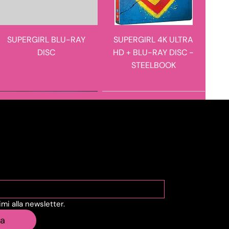
SUPERGIRL BLU-RAY
SUPERGIRL 4K ULTRA
DISC
HD + BLU-RAY DISC -
STEELBOOK
novità in arrivo
novità in arrivo
viti alla Newsletter
vimi alla newsletter.
STEVE HACKETT - THE
E I FIGLI DOPO DI LORO
ia
ROARING WAVES