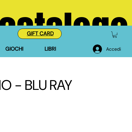
 catalogo
GIFT CARD
GIOCHI
LIBRI
Accedi
NO - BLU RAY