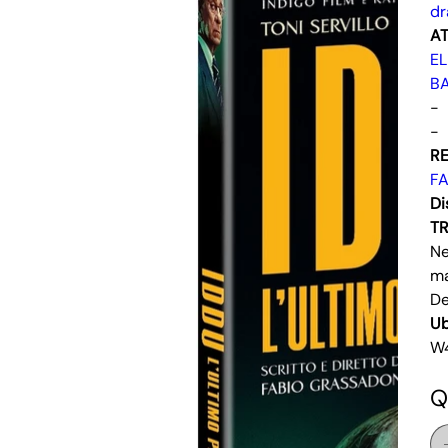
d
AT
E
B
-
-
RE
F
Di
T
Ne
ma
De
Ub
W
Q