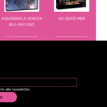
ASSASSINIO A VENEZIA
NO GOOD MEN
BLU-RAY DISC
novità in arrivo
novità in arrivo
viti alla Newsletter
vimi alla newsletter.
IL CASO 137
BARBARIAN 4K ULTRA
ia
HD + BLU-RAY DISC -
STEELBOOK