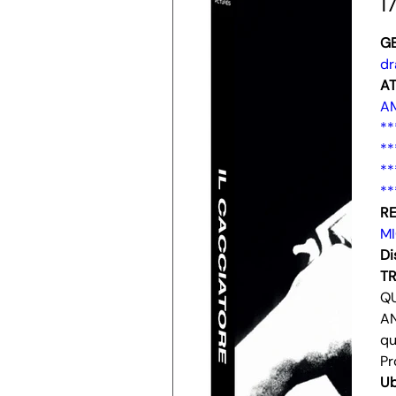
1
G
d
AT
A
**
**
**
**
RE
M
Di
T
QU
AN
qu
Pr
Ub