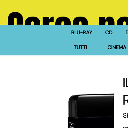
Cerca ne
BLU-RAY
CD
TUTTI
CINEMA 
S
Pre