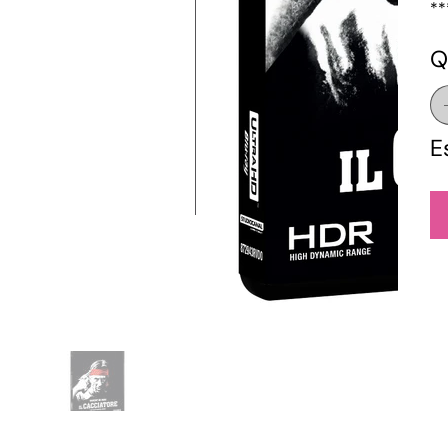
**
Q
E