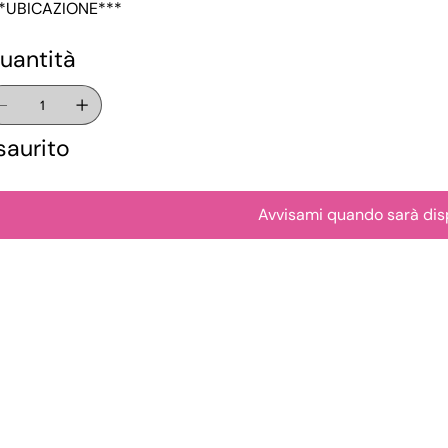
*UBICAZIONE***
uantità
saurito
Avvisami quando sarà dis