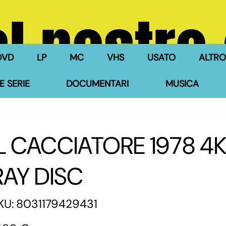
l nostro
DVD
LP
MC
VHS
USATO
ALTRO
E SERIE
DOCUMENTARI
MUSICA
IL CACCIATORE 1978 4K
RAY DISC
SKU
KU:
8031179429431
8031179429431
zzo