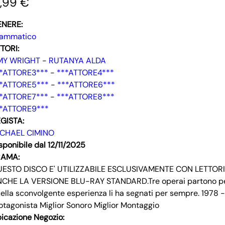
7,99 €
ENERE:
rammatico
TORI:
MY WRIGHT
-
RUTANYA ALDA
*ATTORE3***
-
***ATTORE4***
*ATTORE5***
-
***ATTORE6***
*ATTORE7***
-
***ATTORE8***
*ATTORE9***
GISTA:
ICHAEL CIMINO
sponibile dal 12/11/2025
RAMA:
ESTO DISCO E' UTILIZZABILE ESCLUSIVAMENTE CON LETTORI
CHE LA VERSIONE BLU-RAY STANDARD.Tre operai partono per il
ella sconvolgente esperienza li ha segnati per sempre. 1978 - 
otagonista Miglior Sonoro Miglior Montaggio
icazione Negozio: