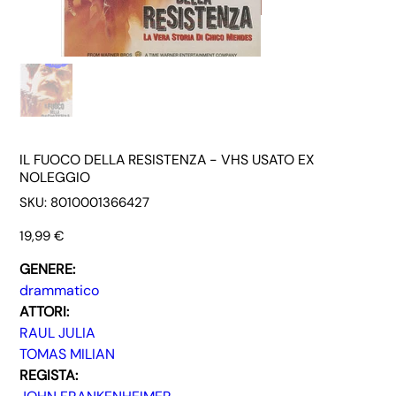
IL FUOCO DELLA RESISTENZA - VHS USATO EX
NOLEGGIO
SKU
SKU:
8010001366427
8010001366427
Prezzo
19,99 €
GENERE:
drammatico
ATTORI:
RAUL JULIA
TOMAS MILIAN
REGISTA: