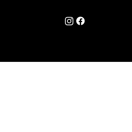
Seguici su:
Made by Creostudios
Hai suggerimenti? Scrivi a
info@vecosell.it