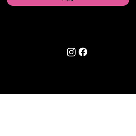
Seguici su:
Made by Creostudios
Hai suggerimenti? Scrivi a
info@vecosell.it