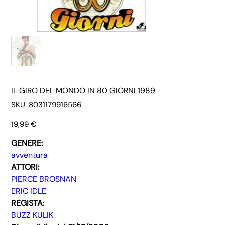
IL GIRO DEL MONDO IN 80 GIORNI 1989
SKU
SKU:
8031179916566
8031179916566
Prezzo
19,99 €
GENERE:
avventura
ATTORI:
PIERCE BROSNAN
ERIC IDLE
REGISTA:
BUZZ KULIK