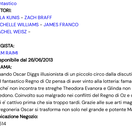
ntastico
TORI:
LA KUNIS
-
ZACH BRAFF
CHELLE WILLIAMS
-
JAMES FRANCO
ACHEL WEISZ
-
GISTA:
M RAIMI
sponibile dal 26/06/2013
RAMA:
ando Oscar Diggs illusionista di un piccolo circo dalla discut
l fantastico Regno di Oz pensa di aver vinto alla lotteria: fa
nche' non incontra tre streghe Theodora Evanora e Glinda non c
edono. Coinvolto suo malgrado nei conflitti del Regno di Oz e 
i e' cattivo prima che sia troppo tardi. Grazie alle sue arti mag
regoneria Oscar si trasforma non solo nel grande e potente M
icazione Negozio:
514