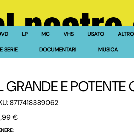
l nostro
DVD
LP
MC
VHS
USATO
ALTRO
E SERIE
DOCUMENTARI
MUSICA
IL GRANDE E POTENTE 
SKU
KU:
8717418389062
8717418389062
zzo
2,99 €
ENERE: