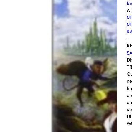
fa
AT
MI
MI
R
-
RE
SA
Di
T
Qu
ne
fi
cr
ch
st
Ub
W