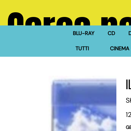
Cerca ne
BLU-RAY
CD
TUTTI
CINEMA 
S
Pre
1
G