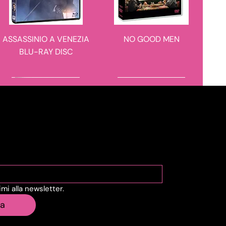
ASSASSINIO A VENEZIA
NO GOOD MEN
BLU-RAY DISC
novità in arrivo
novità in arrivo
viti alla Newsletter
vimi alla newsletter.
IL CASO 137
BARBARIAN 4K ULTRA
ia
HD + BLU-RAY DISC -
STEELBOOK