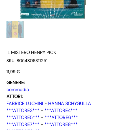
IL MISTERO HENRY PICK
SKU
SKU:
8054806311251
8054806311251
Prezzo
11,99 €
GENERE:
commedia
ATTORI:
FABRICE LUCHINI
-
HANNA SCHYGULLA
***ATTORE3***
-
***ATTORE4***
***ATTORE5***
-
***ATTORE6***
***ATTORE7***
-
***ATTORE8***