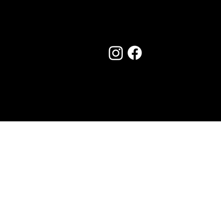
Seguici su:
Made by Creostudios
Hai suggerimenti? Scrivi a
info@vecosell.it