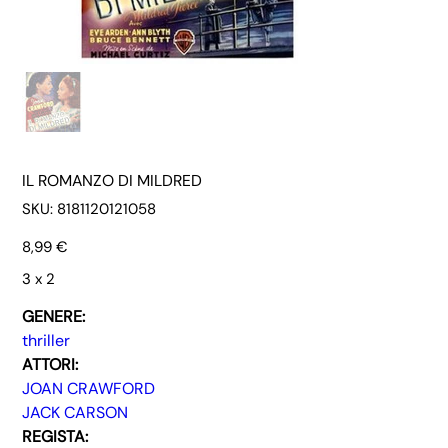
IL ROMANZO DI MILDRED
SKU
SKU:
8181120121058
8181120121058
Prezzo
8,99 €
3 x 2
GENERE:
thriller
ATTORI:
JOAN CRAWFORD
JACK CARSON
REGISTA: