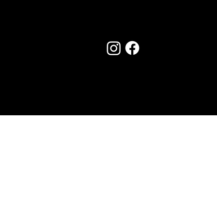
Seguici su:
Made by Creostudios
Hai suggerimenti? Scrivi a
info@vecosell.it