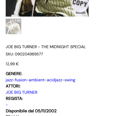
JOE BIG TURNER - THE MIDNIGHT SPECIAL
SKU
SKU:
090204989577
090204989577
Prezzo
12,99 €
GENERE:
jazz-fusion-ambient-acidjazz-swing
ATTORI:
JOE BIG TURNER
REGISTA:
-
Disponibile dal 05/11/2002