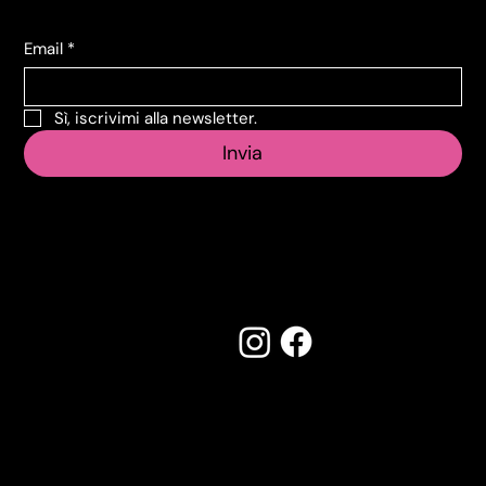
Email
*
Sì, iscrivimi alla newsletter.
Invia
Seguici su:
Made by Creostudios
Hai suggerimenti? Scrivi a
info@vecosell.it