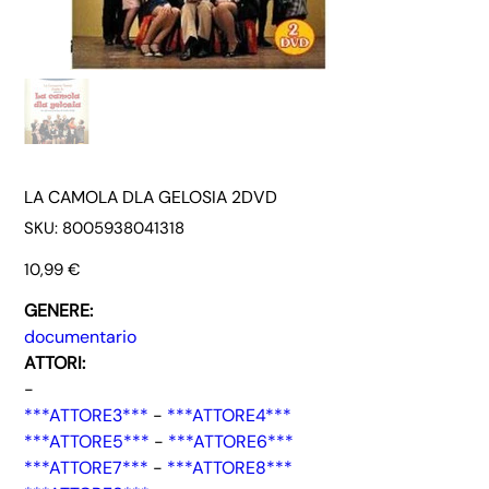
LA CAMOLA DLA GELOSIA 2DVD
SKU
SKU:
8005938041318
8005938041318
Prezzo
10,99 €
GENERE:
documentario
ATTORI:
-
***ATTORE3***
-
***ATTORE4***
***ATTORE5***
-
***ATTORE6***
***ATTORE7***
-
***ATTORE8***