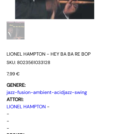
LIONEL HAMPTON - HEY BA BA RE BOP
SKU
SKU:
8023561033128
8023561033128
Prezzo
7,99 €
GENERE:
jazz-fusion-ambient-acidjazz-swing
ATTORI:
LIONEL HAMPTON
-
-
-
-