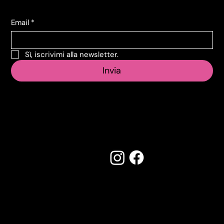
Email
*
Sì, iscrivimi alla newsletter.
Invia
Seguici su:
Made by Creostudios
Hai suggerimenti? Scrivi a
info@vecosell.it