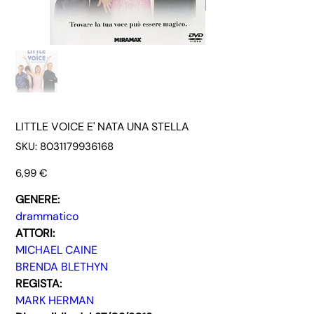
LITTLE VOICE E' NATA UNA STELLA
SKU
SKU:
8031179936168
8031179936168
Prezzo
6,99 €
GENERE:
drammatico
ATTORI:
MICHAEL CAINE
BRENDA BLETHYN
REGISTA:
MARK HERMAN