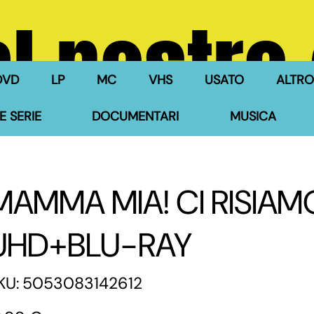
l nostro
DVD
LP
MC
VHS
USATO
ALTRO
E SERIE
DOCUMENTARI
MUSICA
MAMMA MIA! CI RISIAM
UHD+BLU-RAY
SKU
KU:
5053083142612
5053083142612
zzo