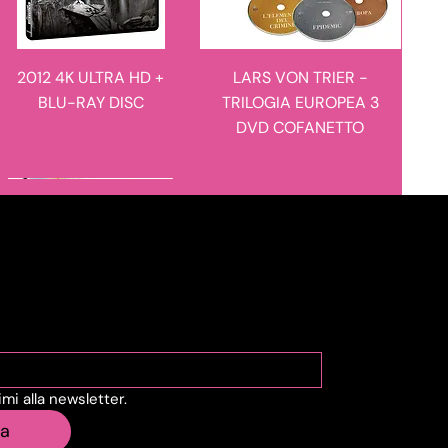
2012 4K ULTRA HD +
LARS VON TRIER -
BLU-RAY DISC
TRILOGIA EUROPEA 3
DVD COFANETTO
novità in arrivo
novità in arrivo
viti alla Newsletter
vimi alla newsletter.
MANIE-MANIE - I
L'ULULATO - LIMITED
ia
RACCONTI DEL
EDITION 4K ULTRA HD +