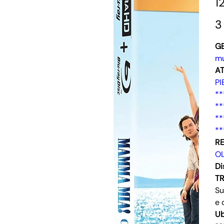
1
3
G
mu
AT
P
**
**
**
**
RE
O
Di
T
Su
e 
Ub