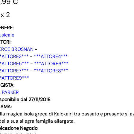
2,99 €
 x 2
ENERE:
sicale
TORI:
IERCE BROSNAN
-
*ATTORE3***
-
***ATTORE4***
*ATTORE5***
-
***ATTORE6***
*ATTORE7***
-
***ATTORE8***
*ATTORE9***
GISTA:
L PARKER
sponibile dal 27/11/2018
RAMA:
lla magica isola greca di Kalokairi tra passato e presente si 
della sua allegra famiglia allargata.
icazione Negozio: