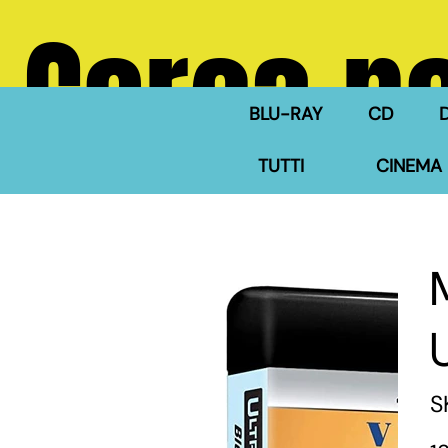
Cerca ne
BLU-RAY
CD
TUTTI
CINEMA 
S
Pre