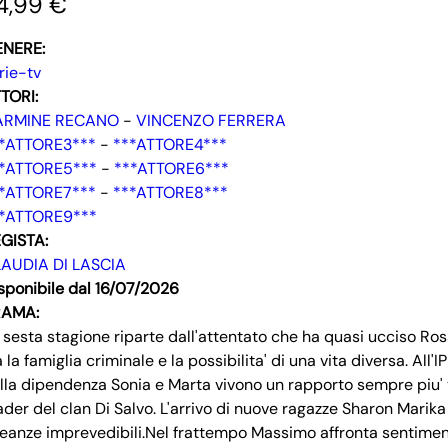
4,99 €
ENERE:
rie-tv
TORI:
ARMINE RECANO
-
VINCENZO FERRERA
*ATTORE3***
-
***ATTORE4***
*ATTORE5***
-
***ATTORE6***
*ATTORE7***
-
***ATTORE8***
*ATTORE9***
GISTA:
AUDIA DI LASCIA
sponibile dal 16/07/2026
RAMA:
 sesta stagione riparte dall'attentato che ha quasi ucciso Ros
a la famiglia criminale e la possibilita' di una vita diversa. Al
lla dipendenza Sonia e Marta vivono un rapporto sempre piu'
ader del clan Di Salvo. L'arrivo di nuove ragazze Sharon Marika
leanze imprevedibili.Nel frattempo Massimo affronta sentimenti