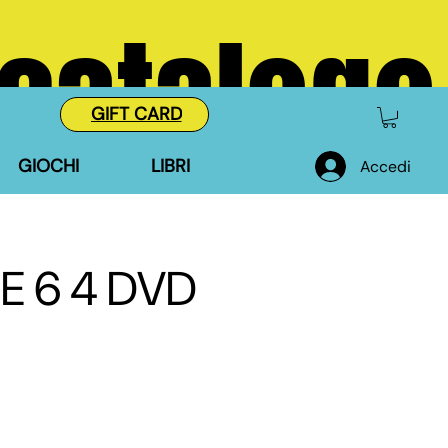
 catalogo
GIFT CARD
GIOCHI
LIBRI
Accedi
E 6 4 DVD