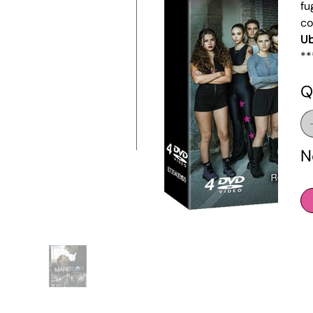
fu
co
Ub
**
Q
N