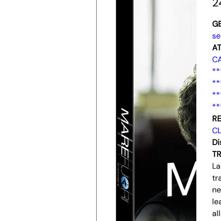
2
G
se
AT
C
**
**
**
**
RE
CL
Di
T
La
tr
ne
le
al