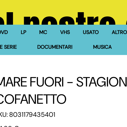
l nostro
DVD
LP
MC
VHS
USATO
ALTRO
E SERIE
DOCUMENTARI
MUSICA
MARE FUORI - STAGION
COFANETTO
SKU
KU:
8031179435401
8031179435401
zzo