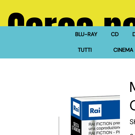
Cerca ne
BLU-RAY
CD
TUTTI
CINEMA 
S
Pre