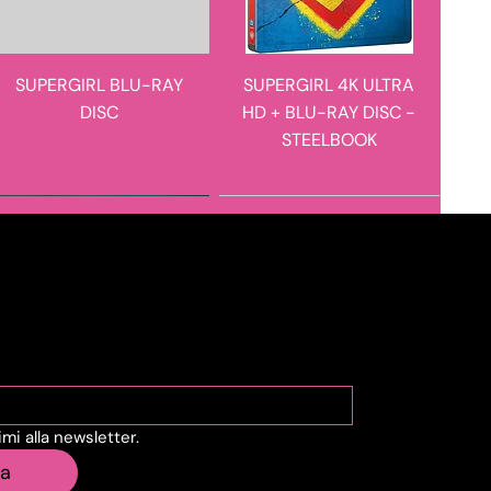
SUPERGIRL BLU-RAY
SUPERGIRL 4K ULTRA
DISC
HD + BLU-RAY DISC -
STEELBOOK
novità in arrivo
novità in arrivo
viti alla Newsletter
vimi alla newsletter.
STEVE HACKETT - THE
E I FIGLI DOPO DI LORO
ia
ROARING WAVES