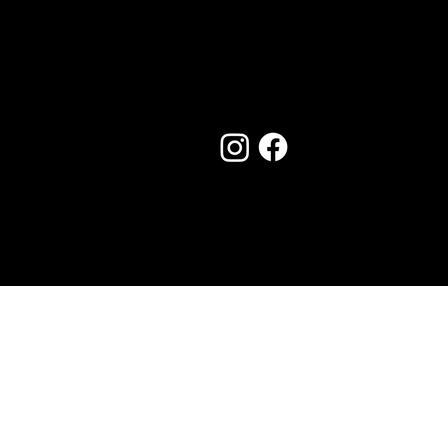
Seguici su:
Made by Creostudios
Hai suggerimenti? Scrivi a
info@vecosell.it