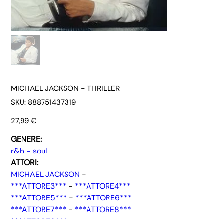
MICHAEL JACKSON - THRILLER
SKU
SKU:
888751437319
888751437319
Prezzo
27,99 €
GENERE:
r&b - soul
ATTORI:
MICHAEL JACKSON
-
***ATTORE3***
-
***ATTORE4***
***ATTORE5***
-
***ATTORE6***
***ATTORE7***
-
***ATTORE8***