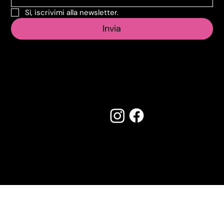
Sì, iscrivimi alla newsletter.
Invia
Seguici su:
Made by Creostudios
Hai suggerimenti? Scrivi a
info@vecosell.it