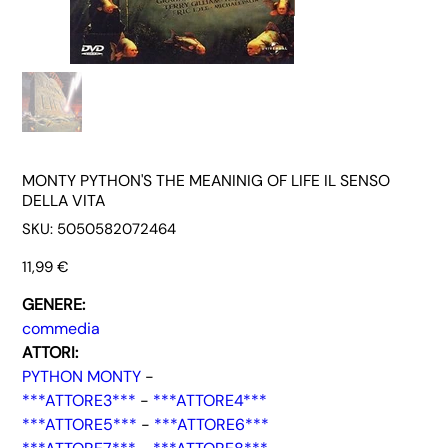
MONTY PYTHON'S THE MEANINIG OF LIFE IL SENSO
DELLA VITA
SKU
SKU:
5050582072464
5050582072464
Prezzo
11,99 €
GENERE:
commedia
ATTORI:
PYTHON MONTY
-
***ATTORE3***
-
***ATTORE4***
***ATTORE5***
-
***ATTORE6***