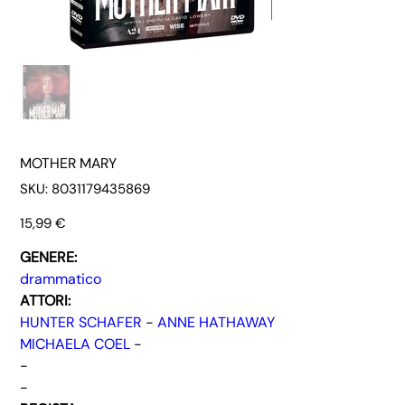
MOTHER MARY
SKU
SKU:
8031179435869
8031179435869
Prezzo
15,99 €
GENERE:
drammatico
ATTORI:
HUNTER SCHAFER
-
ANNE HATHAWAY
MICHAELA COEL
-
-
-