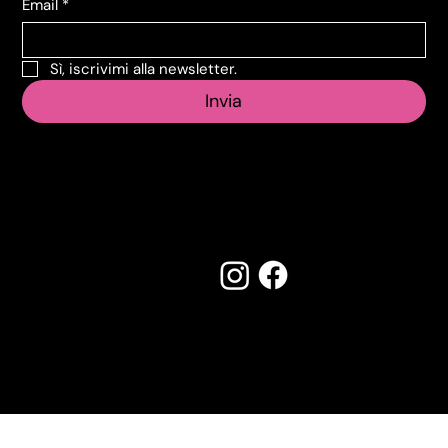
Email
*
Sì, iscrivimi alla newsletter.
Invia
Seguici su:
Made by Creostudios
Hai suggerimenti? Scrivi a
info@vecosell.it