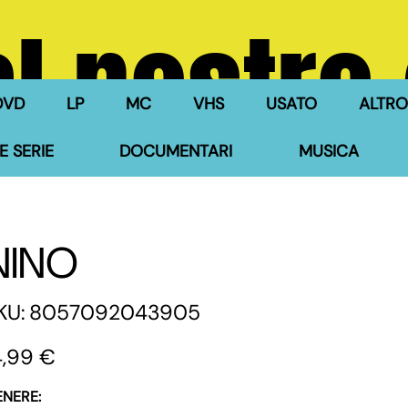
l nostro
DVD
LP
MC
VHS
USATO
ALTRO
E SERIE
DOCUMENTARI
MUSICA
NINO
SKU
KU:
8057092043905
8057092043905
zzo
4,99 €
ENERE: