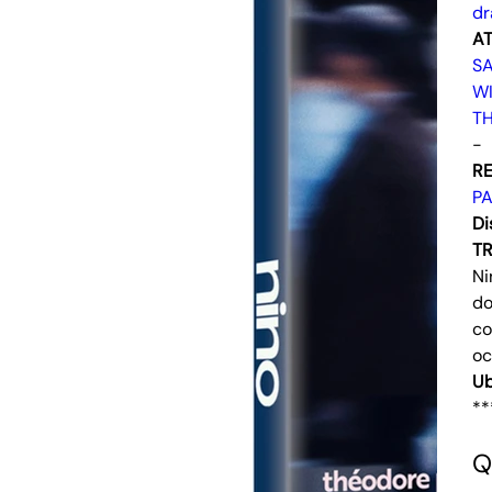
d
AT
S
WI
T
-
RE
P
Di
T
Ni
do
co
oc
Ub
**
Q