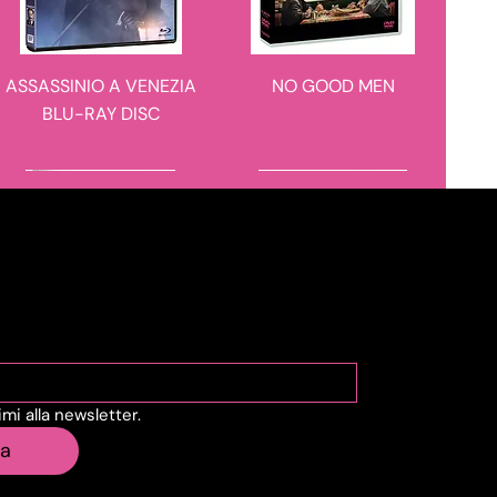
ASSASSINIO A VENEZIA
NO GOOD MEN
BLU-RAY DISC
novità in arrivo
novità in arrivo
viti alla Newsletter
vimi alla newsletter.
IL CASO 137
BARBARIAN 4K ULTRA
ia
HD + BLU-RAY DISC -
STEELBOOK