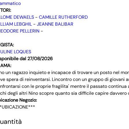
rammatico
TORI:
ALOME DEWAELS
-
CAMILLE RUTHERFORD
LLIAM LEBGHIL
-
JEANNE BALIBAR
HEODORE PELLERIN
-
GISTA:
AULINE LOQUES
sponibile dal 27/08/2026
RAMA:
no un ragazzo inquieto e incapace di trovare un posto nel mondo
ve spera di reinventarsi. Lincontro con un gruppo di giovani a
nfrontarsi con le proprie fragilita' mentre il passato continua 
chi degli altri Nino scopre quanto sia difficile capire davvero ch
icazione Negozio:
*UBICAZIONE***
uantità