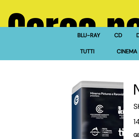
Cerca ne
BLU-RAY
CD
TUTTI
CINEMA 
S
Pre
1
G