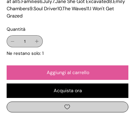
at all5.Families6.July7.Jane She Got Excavated8.Emily
Chambers9.Soul Driver10.The Waves11.I Won't Get
Grazed
Quantità
Ne restano solo: 1
Aggiungi al carrello
Acquista ora