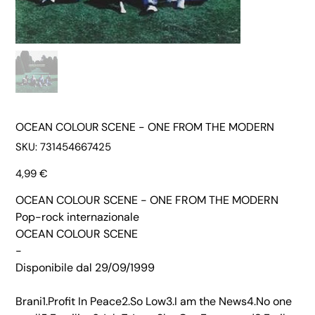
OCEAN COLOUR SCENE - ONE FROM THE MODERN
SKU
SKU:
731454667425
731454667425
Prezzo
4,99 €
OCEAN COLOUR SCENE - ONE FROM THE MODERN
Pop-rock internazionale
OCEAN COLOUR SCENE
-
Disponibile dal 29/09/1999
Brani1.Profit In Peace2.So Low3.I am the News4.No one