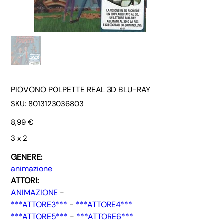
PIOVONO POLPETTE REAL 3D BLU-RAY
SKU
SKU:
8013123036803
8013123036803
Prezzo
8,99 €
3 x 2
GENERE:
animazione
ATTORI:
ANIMAZIONE
-
***ATTORE3***
-
***ATTORE4***
***ATTORE5***
-
***ATTORE6***