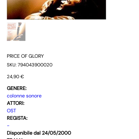
PRICE OF GLORY
SKU
SKU:
794043900020
794043900020
Prezzo
24,90 €
GENERE:
colonne sonore
ATTORI:
OST
REGISTA:
-
Disponibile dal 24/05/2000