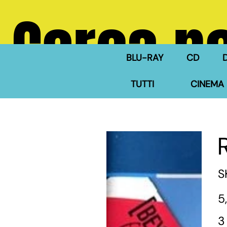
Cerca ne
BLU-RAY
CD
TUTTI
CINEMA 
S
Pre
5
3