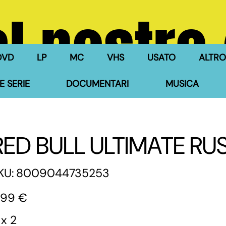
l nostro
DVD
LP
MC
VHS
USATO
ALTRO
E SERIE
DOCUMENTARI
MUSICA
RED BULL ULTIMATE RU
SKU
KU:
8009044735253
8009044735253
zzo
,99 €
 x 2