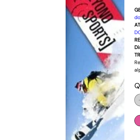
G
do
AT
D
RE
Di
T
Re
al
Q