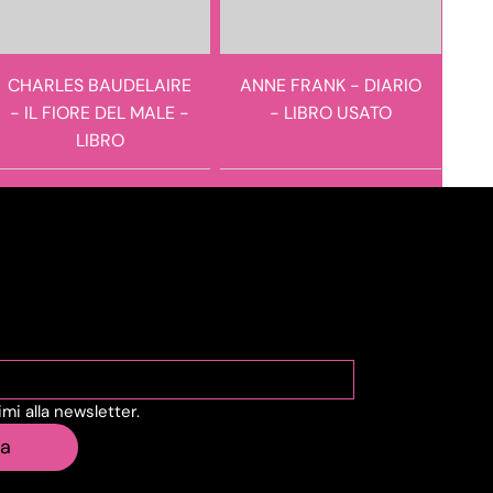
CHARLES BAUDELAIRE
ANNE FRANK - DIARIO
- IL FIORE DEL MALE -
- LIBRO USATO
LIBRO
Usato
Usato
viti alla Newsletter
vimi alla newsletter.
ARTHUR PHILLIPS -
ANTONIO SPINOSA -
ia
L'ARCHEOLOGO -
PAOLINA BONAPARTE.
LIBRO USATO
L'AMANTE IMPERIALE