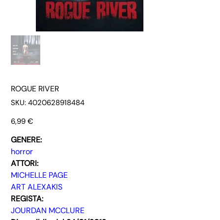
ROGUE RIVER
SKU
SKU:
4020628918484
4020628918484
Prezzo
6,99 €
GENERE:
horror
ATTORI:
MICHELLE PAGE
ART ALEXAKIS
REGISTA:
JOURDAN MCCLURE