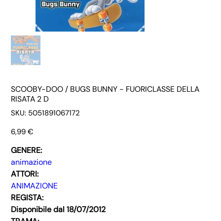
SCOOBY-DOO / BUGS BUNNY - FUORICLASSE DELLA
RISATA 2 D
SKU
SKU:
5051891067172
5051891067172
Prezzo
6,99 €
GENERE:
animazione
ATTORI:
ANIMAZIONE
REGISTA:
Disponibile dal 18/07/2012