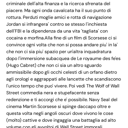
criminale dell'alta finanza e la ricerca sfrenata del
piacere. Ma ogni onda cavalcata ha il suo punto di
rottura. Perduti moglie amici e rotta di navigazione
Jordan si infrangera' contro se stesso l'inchiesta
dell'FBI e la dipendenza da una vita 'tagliata' con
cocaina e morfina.Alla fine di un film di Scorsese ci si
convince ogni volta che non si possa andare piu' in la'
che non ci sia piu' spazio per un'altra inquadratura
dopo l'immersione subacquea de Le royaume des fe'es
(Hugo Cabret) che non ci sia un altro sguardo
ammissibile dopo gli occhi celesti di un orfano dietro
agli orologi e aggrappati alle lancette che scandiscono
l'unico tempo che puo' vivere. Poi vedi The Wolf of Wall
Street commedia nera e stupefacente senza
redenzione e ti accorgi che e' possibile. Navy Seal del
cinema Martin Scorsese si spinge daccapo oltre e
questa volta negli angoli oscuri dove vivono le cose
(molto) cattive e dove ingaggia una battaglia ad alto
volume con gli avvoltoi di Wall Street immorali