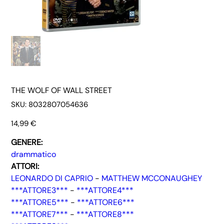
THE WOLF OF WALL STREET
SKU
SKU:
8032807054636
8032807054636
Prezzo
14,99 €
GENERE:
drammatico
ATTORI:
LEONARDO DI CAPRIO
-
MATTHEW MCCONAUGHEY
***ATTORE3***
-
***ATTORE4***
***ATTORE5***
-
***ATTORE6***
***ATTORE7***
-
***ATTORE8***