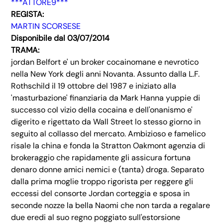
***ATTORE9***
REGISTA:
MARTIN SCORSESE
Disponibile dal 03/07/2014
TRAMA:
jordan Belfort e' un broker cocainomane e nevrotico
nella New York degli anni Novanta. Assunto dalla L.F.
Rothschild il 19 ottobre del 1987 e iniziato alla
'masturbazione' finanziaria da Mark Hanna yuppie di
successo col vizio della cocaina e dell'onanismo e'
digerito e rigettato da Wall Street lo stesso giorno in
seguito al collasso del mercato. Ambizioso e famelico
risale la china e fonda la Stratton Oakmont agenzia di
brokeraggio che rapidamente gli assicura fortuna
denaro donne amici nemici e (tanta) droga. Separato
dalla prima moglie troppo rigorista per reggere gli
eccessi del consorte Jordan corteggia e sposa in
seconde nozze la bella Naomi che non tarda a regalare
due eredi al suo regno poggiato sull'estorsione