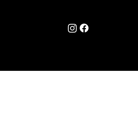
Seguici su:
Made by Creostudios
Hai suggerimenti? Scrivi a
info@vecosell.it