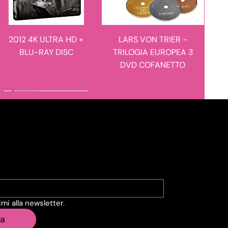
2012 4K ULTRA HD +
LARS VON TRIER -
BLU-RAY DISC
TRILOGIA EUROPEA 3
DVD COFANETTO
novità in arrivo
novità in arrivo
viti alla Newsletter
vimi alla newsletter.
MANIE-MANIE - I
L'ULULATO - LIMITED
ia
RACCONTI DEL
EDITION 4K ULTRA HD +