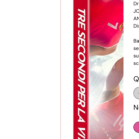
D
J
A
Di
Ba
se
su
sc
Q
N