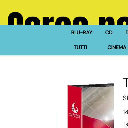
Cerca ne
BLU-RAY
CD
TUTTI
CINEMA 
S
Pre
1
TR