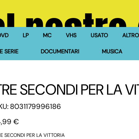
l nostro
DVD
LP
MC
VHS
USATO
ALTRO
E SERIE
DOCUMENTARI
MUSICA
TRE SECONDI PER LA V
SKU
KU:
8031179996186
8031179996186
zzo
4,99 €
E SECONDI PER LA VITTORIA