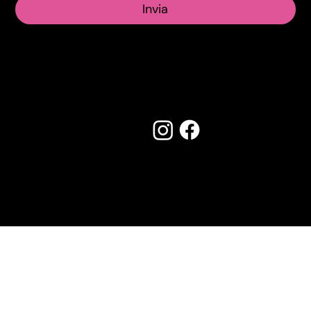
Invia
Seguici su:
Made by Creostudios
Hai suggerimenti? Scrivi a
info@vecosell.it