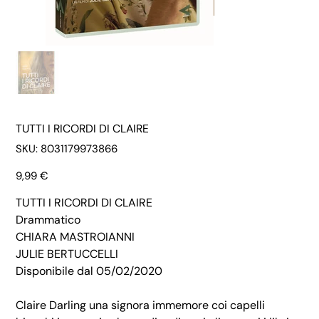
TUTTI I RICORDI DI CLAIRE
SKU
SKU:
8031179973866
8031179973866
Prezzo
9,99 €
TUTTI I RICORDI DI CLAIRE
Drammatico
CHIARA MASTROIANNI
JULIE BERTUCCELLI
Disponibile dal 05/02/2020
Claire Darling una signora immemore coi capelli